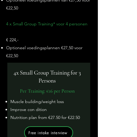
Optioneel voedingsplannen van €27,50 voor
€22,50
4 x Small Group Training* voor 4 personen
€ 224,-
Optioneel voedingsplannen €27,50 voor
€22,50
4x Small Group Training for 3
Persons
Per Training: €16 per Person
Muscle building/weight loss
Improve
con
dition
Nutrition plan from €27.50 for €22.50
Free intake interview