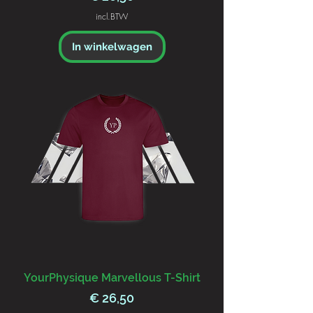
incl.BTW
In winkelwagen
YourPhysique Marvellous T-Shirt
Prijs
€ 26,50