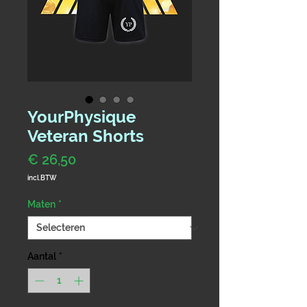
YourPhysique
Veteran Shorts
Prijs
€ 26,50
incl.BTW
Maten
*
Aantal
*