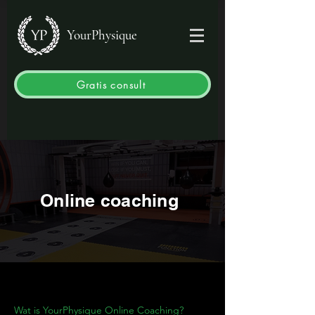
YourPhysique
Gratis consult
Online coaching
Wat is YourPhysique Online Coaching?